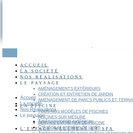
ACCUEIL
LA SOCIÉTÉ
NOS RÉALISATIONS
LE PAYSAGE
AMÉNAGEMENTS EXTÉRIEURS
CRÉATION ET ENTRETIEN DE JARDIN
Accueil
AMÉNAGEMENT DE PARCS PUBLICS ET TERRA
La société
LA PISCINE
Nos Réalisations
TOUS NOS MODÈLES DE PISCINES
Le paysage
PISCINES SUR MESURE
Aménagements extérieurs
SERVICE ENTRETIEN DE PISCINE
Création et entretien de jardin
L’ESPACE WELLNESS ET SPA