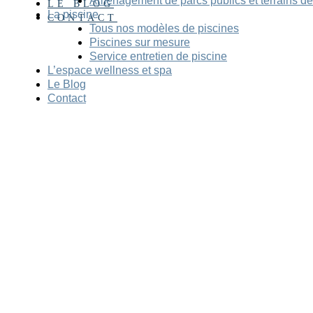
Aménagement de parcs publics et terrains de
LE BLOG
La piscine
CONTACT
Tous nos modèles de piscines
Piscines sur mesure
Service entretien de piscine
L’espace wellness et spa
Le Blog
Contact